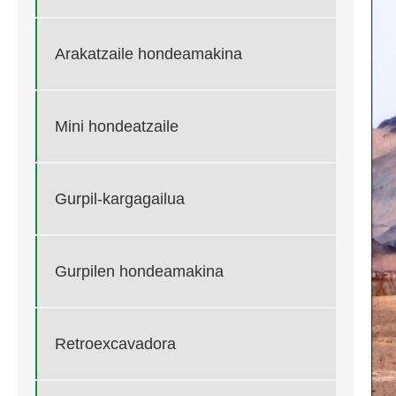
Arakatzaile hondeamakina
Mini hondeatzaile
Gurpil-kargagailua
Gurpilen hondeamakina
Retroexcavadora