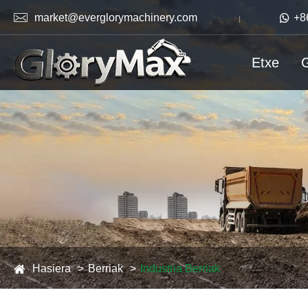

market@everglorymachinery.com

+8
Etxe
G
Hasiera
Berriak
Industria Berriak