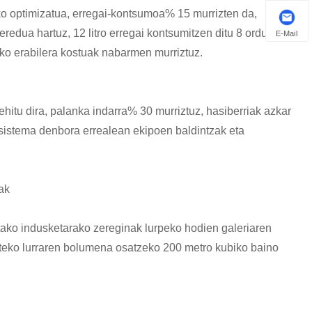
iko optimizatua, erregai-kontsumoa% 15 murrizten da,
redua hartuz, 12 litro erregai kontsumitzen ditu 8 ordu
E-Mail
ko erabilera kostuak nabarmen murriztuz.
ehitu dira, palanka indarra% 30 murriztuz, hasiberriak azkar
sistema denbora errealean ekipoen baldintzak eta
uak
tako indusketarako zereginak lurpeko hodien galeriaren
steko lurraren bolumena osatzeko 200 metro kubiko baino