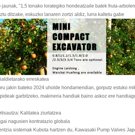
 jaunak, "1,5 tonako lorategiko hondeatzaile batek fruta-arbolen
ztu ditzake, eskuzko lanaren zortzi aldiz, lurra kaltetu gabe
rialdietarako erreskatea
uru jakin bateko 2024 uholde hondamendian, gorputz estuko mik
epideak garbitzeko, makineria handiak baino askoz ere handiago
rtisautza: Kalitatea ziurtatzea
gai nagusien kontratazio globala
entzia sistemak Kubota hartzen du, Kawasaki Pump Valves Japoni