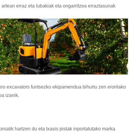
 artean erraz eta lubakiak eta ongarritzea erraztasunak
ro excavators funtsezko ekipamendua bihurtu zen eroritako
a izanik.
atik hartzen du eta txasis pistak inportatutako marka