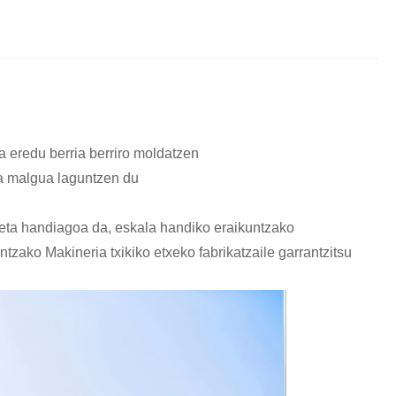
a eredu berria berriro moldatzen
ta malgua laguntzen du
 eta handiagoa da, eskala handiko eraikuntzako
tzako Makineria txikiko etxeko fabrikatzaile garrantzitsu