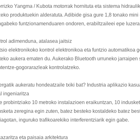
orrizko Yangma / Kubota motorrak hornituta eta sistema hidraul
eko produktuekin alderatuta. Adibide gisa gure 1,8 tonako mini e
ngabeko funtzionamenduaren ondoren, erabiltzaileei epe luzera
trol adimenduna, atalasea jaitsiz
sio elektronikoko kontrol elektronikoa eta funtzio automatikoa g
teko aukera ematen du. Aukerako Bluetooth urruneko jarraipen 
tentze-gogorarazleak kontrolatzeko.
ergatik aukeratu hondeatzaile txiki bat? Industria aplikazio kas
l ingeniaritza
e probintziako 10 metroko instalazioen eraikuntzan, 10 induske
usketa zeregina egin zuten, batez besteko kostaldeko batez be
agotan, inguruko trafikoarekiko interferentziarik egin gabe.
zaritza eta paisaia arkitektura