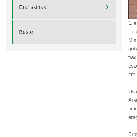

Eranskinak
1, 
Ego
Beste
Min
gut
trad
esz
era
Osa
Arau
hid
erag
Err