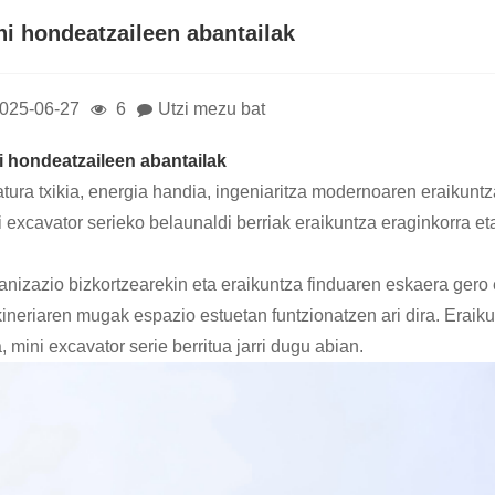
ni hondeatzaileen abantailak
025-06-27
6
Utzi mezu bat
i hondeatzaileen abantailak
atura txikia, energia handia, ingeniaritza modernoaren eraikuntz
i excavator serieko belaunaldi berriak eraikuntza eraginkorra e
anizazio bizkortzearekin eta eraikuntza finduaren eskaera gero
ineriaren mugak espazio estuetan funtzionatzen ari dira. Eraikun
, mini excavator serie berritua jarri dugu abian.