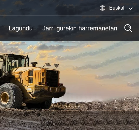

Euskal
Lagundu
Jarri gurekin harremanetan