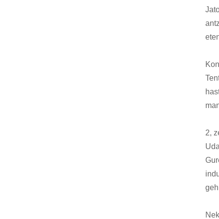
Jat
antz
ete
Kon
Tent
has
man
2, z
Uda
Gur
ind
gehi
Neka