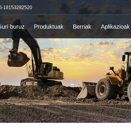
6-18153282520
uri buruz
Produktuak
Berriak
Aplikazioak