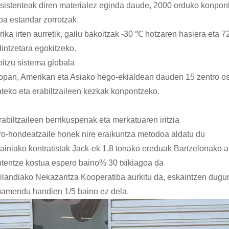
esistenteak diren materialez eginda daude, 2000 orduko konponk
ba estandar zorrotzak
ika irten aurretik, gailu bakoitzak -30 ℃ hotzaren hasiera eta 7
dintzetara egokitzeko.
bitzu sistema globala
opan, Amerikan eta Asiako hego-ekialdean dauden 15 zentro osag
teko eta erabiltzaileen kezkak konpontzeko.
rabiltzaileen berrikuspenak eta merkatuaren iritzia
ro-hondeatzaile honek nire eraikuntza metodoa aldatu du
ainiako kontratistak Jack-ek 1,8 tonako ereduak Bartzelonako al
tentze kostua espero baino% 30 txikiagoa da
ilandiako Nekazaritza Kooperatiba aurkitu da, eskaintzen dugu
pamendu handien 1/5 baino ez dela.