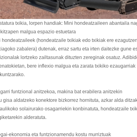
estatura txikia, lorpen handiak: Mini hondeatzaileen abantaila n
kitzapen malgua espazio estuetara
i hondeatzaileek (hondeatzaile txikiak edo txikiak ere ezagutzen
xiagoko zabalera) dutenak, erraz sartu eta irten daitezke gune 
izionalak lortzeko zailtasunak dituzten zereginak osatuz. Adibid
enatokietan, bere inflexio malgua eta zarata txikiko ezaugarriak
ikuntzarako.
garri funtzional anitzekoa, makina bat erabilera anitzekin
 gisa aldatzeko konektore bizkorrez hornituta, azkar alda ditzake
raulikoko solairurako osagarriekin konbinatuta, hondeatzaile tx
iketarekin alderatuta.
egai-ekonomia eta funtzionamendu kostu murriztuak