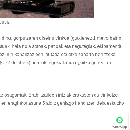
agusia
 dira), gorputzaren diseinu trinkoa (gutxienez 1 metro baino
estuak, hala nola sotoak, patioak eta negutegiak, ekipamendu
ez, hiri-kanalizazioen lautada eta etxe zaharra berritzeko
 (≤ 72 decibels) bereziki egokiak dira egoitza guneetan
 osagarriak. Erabiltzaileen iritziak erakusten du trinkotze
ikien eraginkortasuna 5 aldiz gehiago handitzen dela eskuzko
WhatsApp