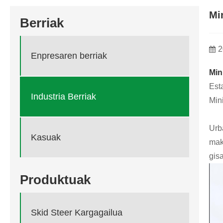
Mi
Berriak
2
Enpresaren berriak
Min
Est
Industria Berriak
Min
Urb
Kasuak
mak
gisa
Produktuak
Skid Steer Kargagailua