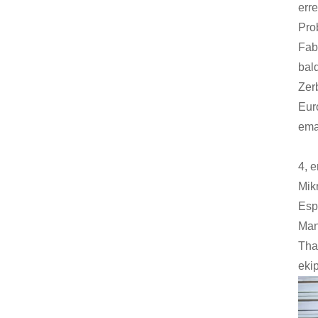
err
Pro
Fabr
bal
Zer
Eur
ema
4, e
Mik
Esp
Man
Tha
eki