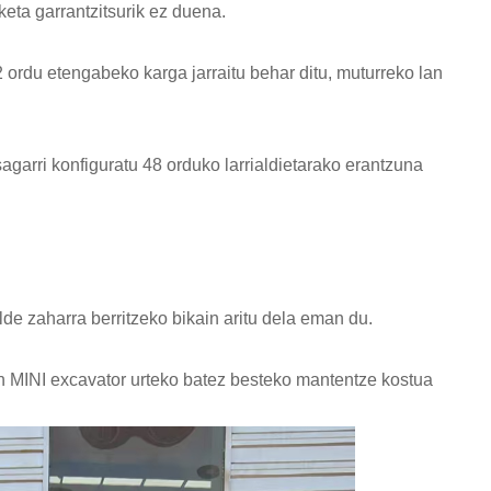
eta garrantzitsurik ez duena.
2 ordu etengabeko karga jarraitu behar ditu, muturreko lan
arri konfiguratu 48 orduko larrialdietarako erantzuna
de zaharra berritzeko bikain aritu dela eman du.
n MINI excavator urteko batez besteko mantentze kostua