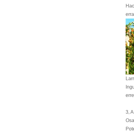
Hao
erra
Lar
Ing
err
3, A
Osa
Pot