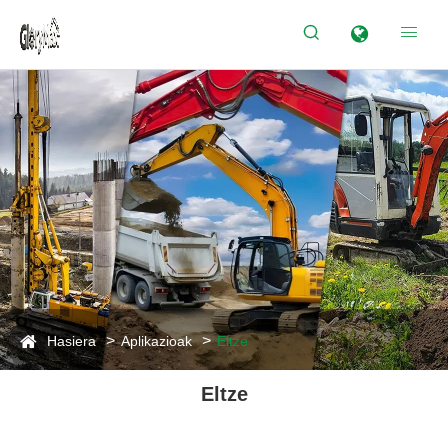


Hasiera
Aplikazioak
Eltze
Eltze