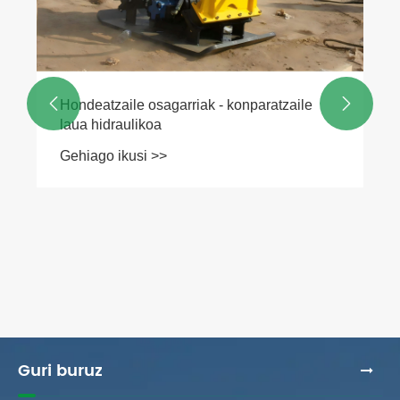


Hondeatzaile osagarriak - konparatzaile
laua hidraulikoa
Gehiago ikusi >>
Guri buruz