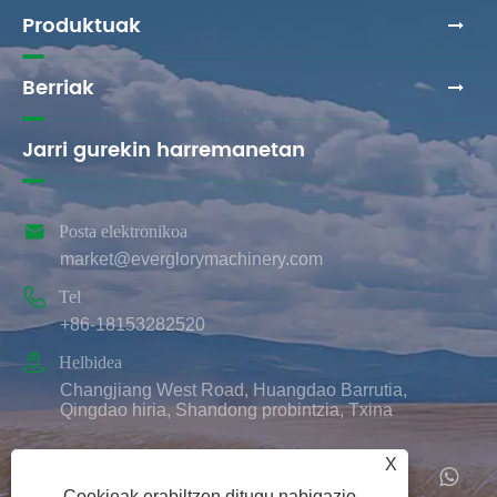
Produktuak
Berriak
Jarri gurekin harremanetan

Posta elektronikoa
market@everglorymachinery.com

Tel
+86-18153282520

Helbidea
Changjiang West Road, Huangdao Barrutia,
Qingdao hiria, Shandong probintzia, Txina
X
Cookieak erabiltzen ditugu nabigazio