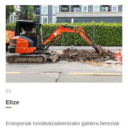
01
Eltze
Eraispenak hondeatzaileentzako galdera bereziak