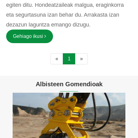
egiten ditu. Hondeatzaileak malgua, eraginkorra
eta segurtasuna izan behar du. Arrakasta izan
dezazun laguntza emango dizugu.
Gehiago ikusi
«
1
»
Albisteen Gomendioak