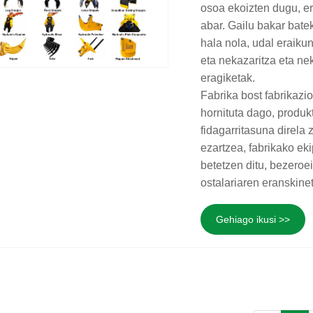
osoa ekoizten dugu, er
abar. Gailu bakar bate
hala nola, udal eraiku
eta nekazaritza eta ne
eragiketak.
Fabrika bost fabrikazi
hornituta dago, produk
fidagarritasuna direla 
ezartzea, fabrikako ek
betetzen ditu, bezeroei
ostalariaren eranskinet
Gehiago ikusi >>