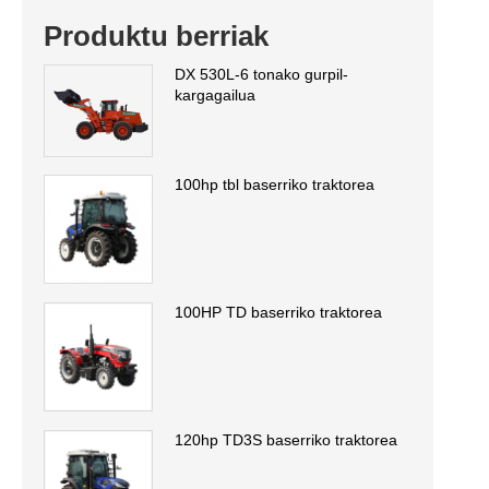
Produktu berriak
DX 530L-6 tonako gurpil-
kargagailua
100hp tbl baserriko traktorea
100HP TD baserriko traktorea
120hp TD3S baserriko traktorea