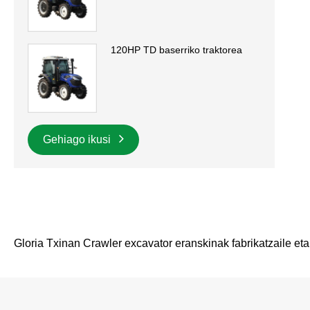
120HP TD baserriko traktorea
Gehiago ikusi
Gloria Txinan Crawler excavator eranskinak fabrikatzaile eta 