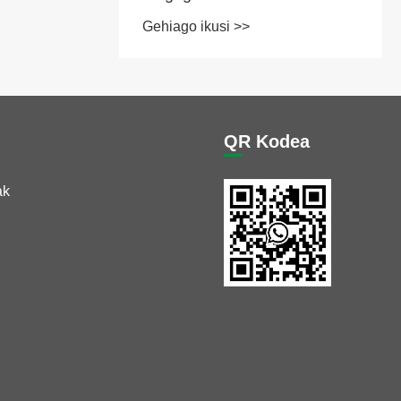
QR Kodea
ak