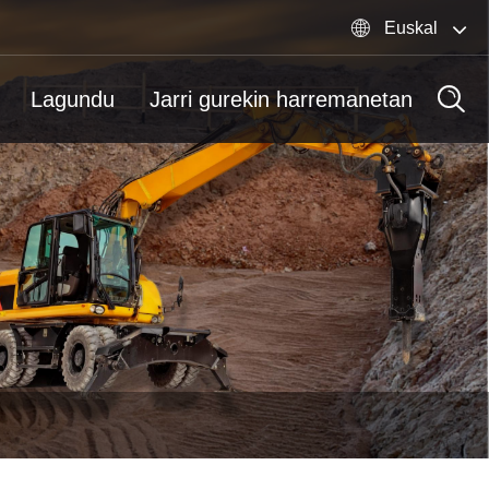

Euskal
Lagundu
Jarri gurekin harremanetan