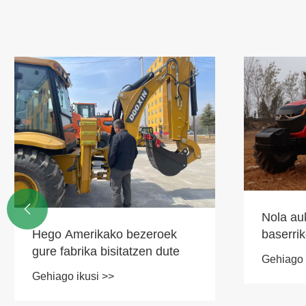

Nola aukeratu bat datozen
139. Ca
baserriko tresnak traktore
da Txin
baterako
Gehiago ikusi >>
Gehiago 