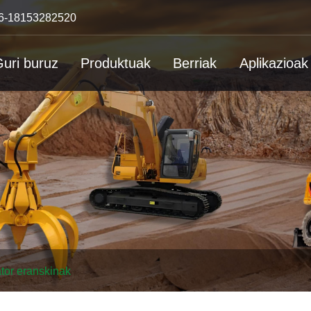
6-18153282520
uri buruz
Produktuak
Berriak
Aplikazioak
tor eranskinak