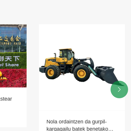
Baserriko traktoreen akats

diagnostikoa eta aurre egiteko
gida
Gehiago ikusi >>
pil-
etako