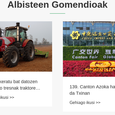
Albisteen Gomendioak
nton Azoka hastear
an
ikusi >>
Nola ordaintzen da gur
kargagailu batek ben