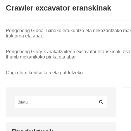
Crawler excavator eranskinak
Pengcheng Gloria Txinako eraikuntza eta nekazaritzako makine
traktorea eta abar.
Pengcheng Glory-k arakatzaileen excavator eranskinak, esatera
thumb mekanikoko pinka eta abar.
Ongi etorri kontsultatu eta galdetzeko.