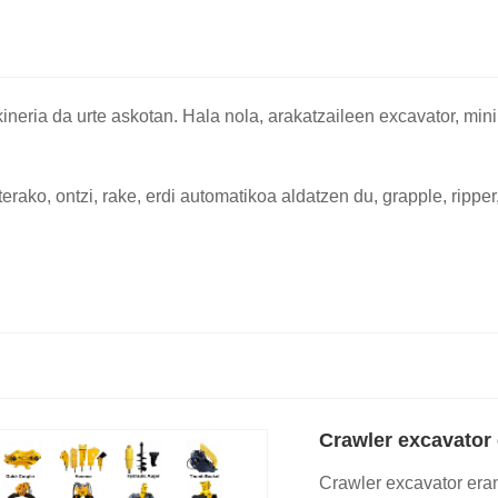
ria da urte askotan. Hala nola, arakatzaileen excavator, mini e
ko, ontzi, rake, erdi automatikoa aldatzen du, grapple, ripper, 
Crawler excavator
Crawler excavator eran