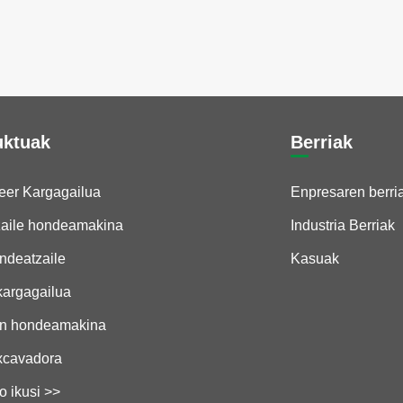
lanetan?
Gehiago ikusi >>
uktuak
Berriak
eer Kargagailua
Enpresaren berri
zaile hondeamakina
Industria Berriak
ndeatzaile
Kasuak
kargagailua
en hondeamakina
xcavadora
 ikusi >>