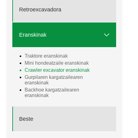
Retroexcavadora

Eranskinak
Traktore eranskinak
Mini hondeatzaile eranskinak
Crawler excavator eranskinak
Gurpilaren kargatzailearen
eranskinak
Backhoe kargatzailearen
eranskinak
Beste