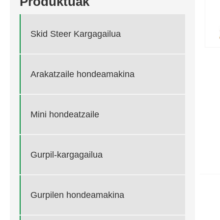
Produktuak
Skid Steer Kargagailua
Arakatzaile hondeamakina
Mini hondeatzaile
Gurpil-kargagailua
Gurpilen hondeamakina