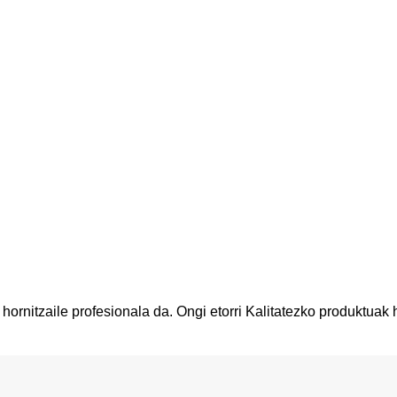
hornitzaile profesionala da. Ongi etorri Kalitatezko produktuak 