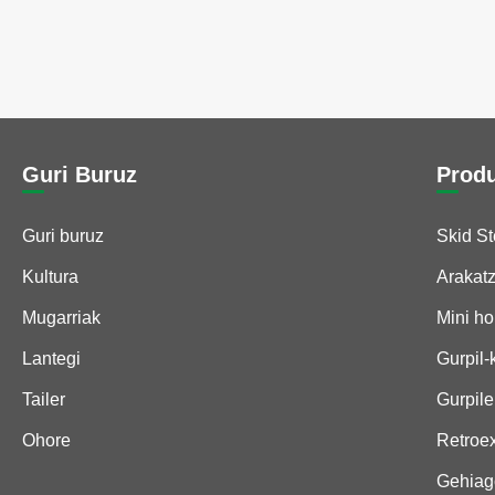
Guri Buruz
Prod
Guri buruz
Skid St
Kultura
Arakat
Mugarriak
Mini ho
Lantegi
Gurpil-
Tailer
Gurpil
Ohore
Retroe
Gehiago