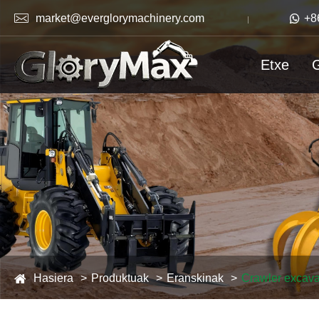

market@everglorymachinery.com

+8
Etxe
G
Hasiera
Produktuak
Eranskinak
Crawler excava