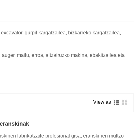
xcavator, gurpil kargatzailea, bizkarreko kargatzailea,
auger, mailu, erroa, altzairuzko makina, ebakitzailea eta
View as
 eranskinak
skinen fabrikatzaile profesional gisa, eranskinen multzo