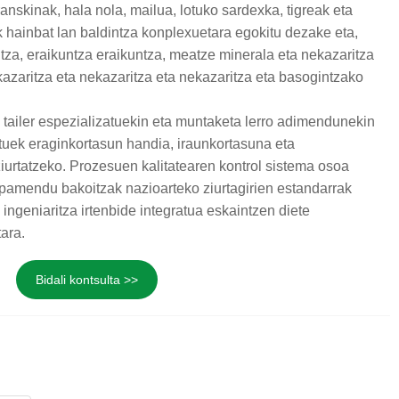
anskinak, hala nola, mailua, lotuko sardexka, tigreak eta
k hainbat lan baldintza konplexuetara egokitu dezake eta,
ntza, eraikuntza eraikuntza, meatze minerala eta nekazaritza
kazaritza eta nekazaritza eta nekazaritza eta basogintzako
o tailer espezializatuekin eta muntaketa lerro adimendunekin
tuek eraginkortasun handia, iraunkortasuna eta
ziurtatzeko. Prozesuen kalitatearen kontrol sistema osoa
ipamendu bakoitzak nazioarteko ziurtagirien estandarrak
 ingeniaritza irtenbide integratua eskaintzen diete
ara.
Bidali kontsulta >>