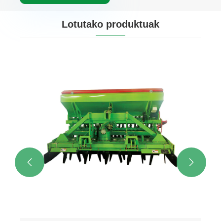
Lotutako produktuak

